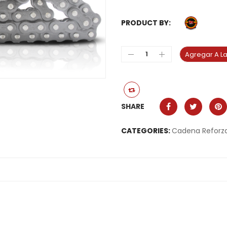
PRODUCT BY:
Agregar A La
SHARE
CATEGORIES:
Cadena Reforz