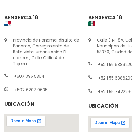
BENSERCA 18
BENSERCA 18
Provincia de Panama, distrito de
Calle 3 N° 8A, Col
Panama, Corregimiento de
Naucalpan de Juá
Bella Vista, urbanización El
53370, Ciudad de
carmen, Calle Otilia A de
Tejeira.
+52 1 55 6386220
+507 395 5364
+52 1 55 638620
+507 6207 0635
+52 1 55 742229
UBICACIÓN
UBICACIÓN