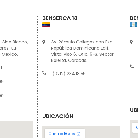
BENSERCA 18
BE
. Alce Blanco,
Av. Rómulo Gallegos con Esq.
rez, C.P.
República Dominicana Edif.
 Mexico.
Vista, Piso 6, Ofic. 6-S, Sector
Boleíta. Caracas.
1
(0212) 234.18.55
99
00
UB
UBICACIÓN