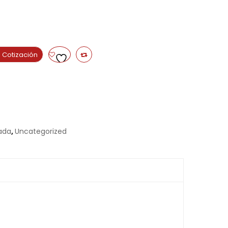
 Cotización
ada
,
Uncategorized