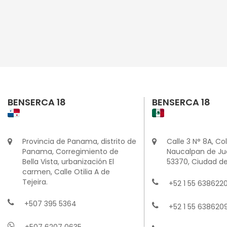
BENSERCA 18
BENSERCA 18
Provincia de Panama, distrito de
Calle 3 N° 8A, Col
Panama, Corregimiento de
Naucalpan de Juá
Bella Vista, urbanización El
53370, Ciudad de
carmen, Calle Otilia A de
Tejeira.
+52 1 55 6386220
+507 395 5364
+52 1 55 638620
+507 6207 0635