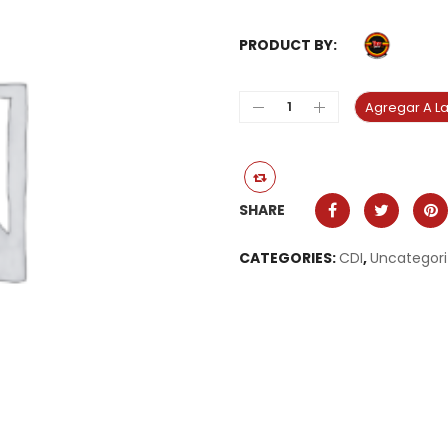
PRODUCT BY:
Agregar A La
SHARE
CATEGORIES:
CDI
,
Uncategor