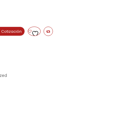
 Cotización
ized