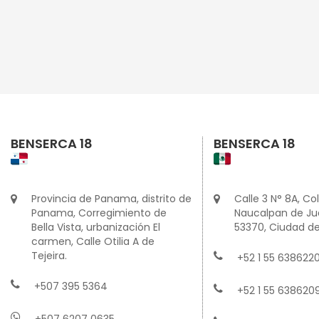
BENSERCA 18
BENSERCA 18
Provincia de Panama, distrito de
Calle 3 N° 8A, Col
Panama, Corregimiento de
Naucalpan de Juá
Bella Vista, urbanización El
53370, Ciudad de
carmen, Calle Otilia A de
Tejeira.
+52 1 55 6386220
+507 395 5364
+52 1 55 638620
+507 6207 0635